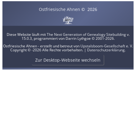
Ostfriesische Ahnen
©
2026
Diese Website läuft mit
The Next Generation of Genealogy Sitebuilding
v.
15.0.3, programmiert von Darrin Lythgoe © 2001-2026.
Ostfriesische Ahnen - erstellt und betreut von
Upstalsboom-Gesellschaft e. V.
Copyright © -2026 Alle Rechte vorbehalten. |
Datenschutzerklärung
.
Zur Desktop-Webseite wechseln