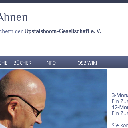
 Ahnen
chern der
Upstalsboom-Gesellschaft e. V.
CHE
BÜCHER
INFO
OSB WIKI
3-Mona
Ein Zu
12-Mon
Ein Zu
Sie kö