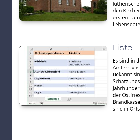
lutherische
den Kirche
ersten name
Lebensdate
Liste
Es sind in 
Ämtern viel
Bekannt sin
Schatzungs
Jahrhundert
der Ostfrie
Brandkasse
sind in Ort