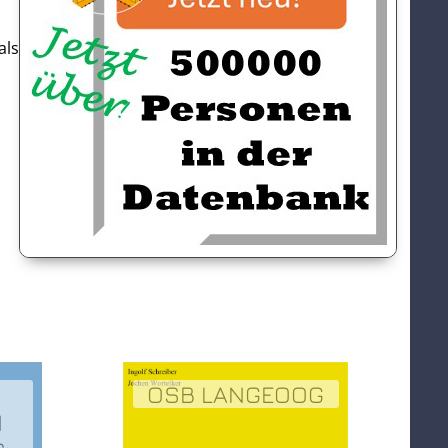
als
OSB LANGEOOG
N