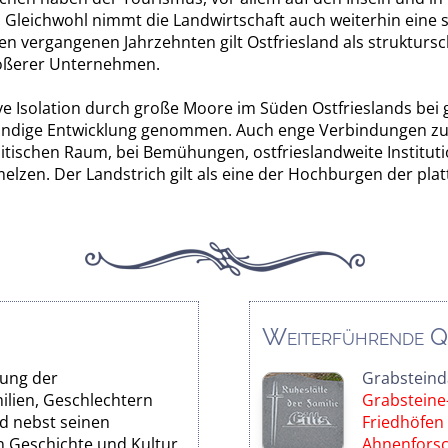
. Gleichwohl nimmt die Landwirtschaft auch weiterhin eine s
in den vergangenen Jahrzehnten gilt Ostfriesland als struktu
rößerer Unternehmen.
ve Isolation durch große Moore im Süden Ostfrieslands bei 
tändige Entwicklung genommen. Auch enge Verbindungen zu d
litischen Raum, bei Bemühungen, ostfrieslandweite Instituti
melzen. Der Landstrich gilt als eine der Hochburgen der p
Weiterführende Q
rung der
Grabsteind
ilien, Geschlechtern
Grabsteine-
d nebst seinen
Friedhöfen i
 Geschichte und Kultur.
Ahnenfors