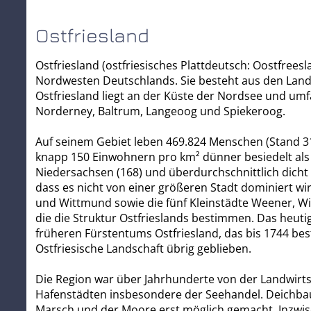
Ostfriesland
Ostfriesland (ostfriesisches Plattdeutsch: Oostfrees
Nordwesten Deutschlands. Sie besteht aus den Landk
Ostfriesland liegt an der Küste der Nordsee und umf
Norderney, Baltrum, Langeoog und Spiekeroog.
Auf seinem Gebiet leben 469.824 Menschen (Stand 31
knapp 150 Einwohnern pro km² dünner besiedelt als 
Niedersachsen (168) und überdurchschnittlich dicht f
dass es nicht von einer größeren Stadt dominiert wir
und Wittmund sowie die fünf Kleinstädte Weener, W
die die Struktur Ostfrieslands bestimmen. Das heuti
früheren Fürstentums Ostfriesland, das bis 1744 best
Ostfriesische Landschaft übrig geblieben.
Die Region war über Jahrhunderte von der Landwirts
Hafenstädten insbesondere der Seehandel. Deichbau 
Marsch und der Moore erst möglich gemacht. Inzwisch