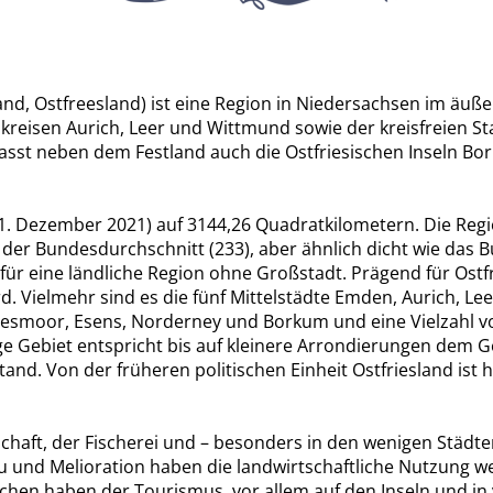
land, Ostfreesland) ist eine Region in Niedersachsen im äuß
reisen Aurich, Leer und Wittmund sowie der kreisfreien S
asst neben dem Festland auch die Ostfriesischen Inseln Bork
. Dezember 2021) auf 3144,26 Quadratkilometern. Die Regio
der Bundesdurchschnitt (233), aber ähnlich dicht wie das 
ür eine ländliche Region ohne Großstadt. Prägend für Ostfri
d. Vielmehr sind es die fünf Mittelstädte Emden, Aurich, Le
iesmoor, Esens, Norderney und Borkum und eine Vielzahl v
ge Gebiet entspricht bis auf kleinere Arrondierungen dem G
and. Von der früheren politischen Einheit Ostfriesland ist 
chaft, der Fischerei und – besonders in den wenigen Städte
und Melioration haben die landwirtschaftliche Nutzung weit
en haben der Tourismus, vor allem auf den Inseln und in vi