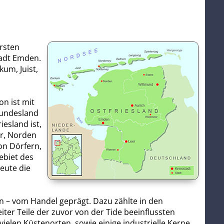
ersten
tadt Emden.
um, Juist,
n ist mit
Bundesland
esland ist,
er, Norden
on Dörfern,
ebiet des
heute die
n – vom Handel geprägt. Dazu zählte in den
er Teile der zuvor von der Tide beeinflussten
elen Küstenorten, sowie einige industrielle Kerne