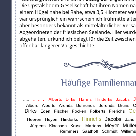
Die Upstalsboom-Gesellschaft hat ihren Namen n
einem Hügel nahe bei Rahe, etwa 3,5 Kilometer west
war ursprünglich ein wahrscheinlich frühmittelalter
aber besonders bekannt als mittelalterlicher Ver
Abgeordneten der friesischen Seelande. Hier wurde
abgehalten, urkundlich belegt für die Zeit zwische
offenbar längerer Vorgeschichte.
Häufige Familienn
. . .
.....
Alberts
Dirks
Harms
Hinderks
Jacobs
Albers
Alberts
Arends
Behrends
Berends
Bruns
C
Ge
Dirks
Eden
Fischer
Focken
Folkerts
Frerichs
Hinrichs
Jacobs
Heeren
Heyen
Hinderks
Jans
Meyer
Mülle
Jürgens
Klaassen
Kruse
Martens
Remmers
Saathoff
Schmidt
Willems