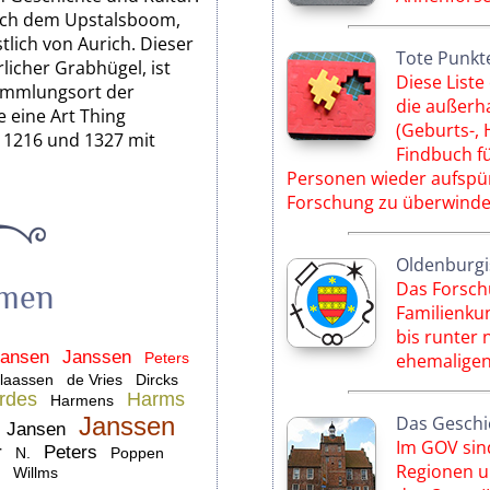
ach dem Upstalsboom,
lich von Aurich. Dieser
Tote Punkt
licher Grabhügel, ist
Diese List
sammlungsort der
die außerha
 eine Art Thing
(Geburts-, H
n 1216 und 1327 mit
Findbuch f
Personen wieder aufspü
Forschung zu überwinde
Oldenburgis
Das Forsch
amen
Familienkun
bis runter
Jansen
Janssen
Peters
ehemaligen
laassen
de Vries
Dircks
rdes
Harms
Harmens
Janssen
Das Geschic
Jansen
Im GOV sind
r
Peters
N.
Poppen
Regionen u.
Willms