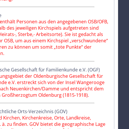
e
e enthält Personen aus den angegebenen OSB/OFB,
lb des jeweiligen Kirchspiels aufgetreten sind
eirats-, Sterbe,- Arbeitsorte). Sie ist gedacht als
ür OSB, um aus einem Kirchspiel „verschwundene“
ren zu können um somit „tote Punkte“ der
n.
che Gesellschaft für Familienkunde e.V. (OGF)
ungsgebiet der Oldenburgische Gesellschaft für
de e.V. erstreckt sich von der Insel Wangerooge
 nach Neuenkirchen/Damme und entspricht dem
 Großherzogtum Oldenburg (1815-1918).
htliche Orts-Verzeichnis (GOV)
 Kirchen, Kirchenkreise, Orte, Landkreise,
 ä. zu finden. GOV bietet die geographische Lage